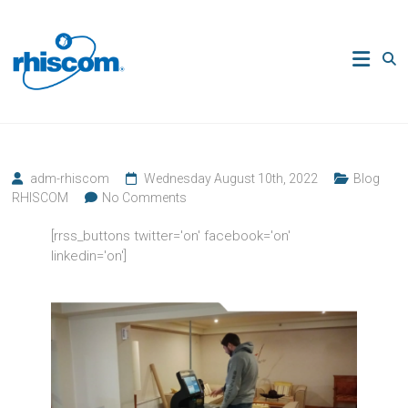
Skip
to
Rhiscom
content
Ingeniería
en
Sistemas
de
Comercio
adm-rhiscom
Wednesday August 10th, 2022
Blog
RHISCOM
No Comments
[rrss_buttons twitter='on' facebook='on'
linkedin='on']